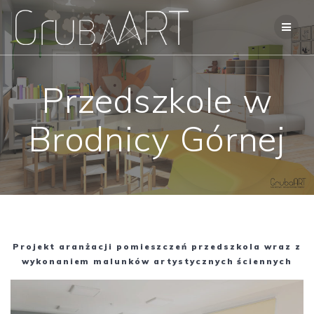
Przejdź
do
treści
Przedszkole w
Brodnicy Górnej
Projekt aranżacji pomieszczeń przedszkola wraz z
wykonaniem malunków artystycznych ściennych